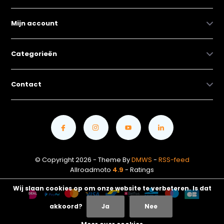
Mijn account
Categorieën
Contact
© Copyright 2026 - Theme By
DMWS
-
RSS-feed
Allroadmoto
4.9
- Ratings
Wij slaan cookies op om onze website te verbeteren. Is dat
akkoord?
Ja
Nee