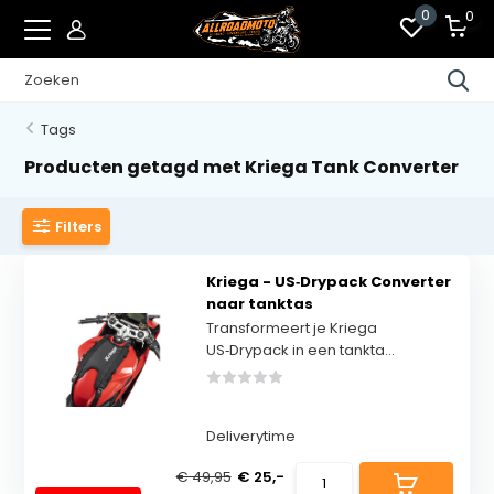
0
0
Tags
Producten getagd met Kriega Tank Converter
Filters
Kriega - US‑Drypack Converter
naar tanktas
Transformeert je Kriega
US‑Drypack in een tankta...
Deliverytime
€ 49,95
€ 25,-