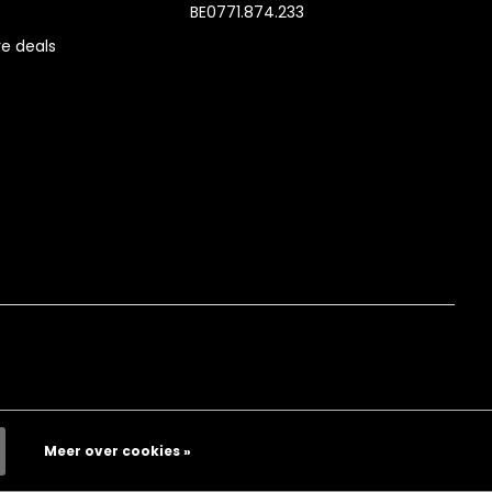
BE0771.874.233
e deals
Meer over cookies »