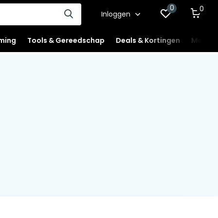
0
0
Inloggen
ming
Tools & Gereedschap
Deals & Kortingen
Mercha