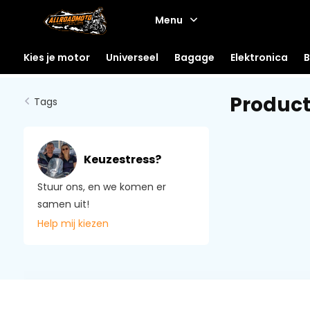
Menu
Kies je motor
Universeel
Bagage
Elektronica
B
Product
Tags
Keuzestress?
Stuur ons, en we komen er
samen uit!
Help mij kiezen