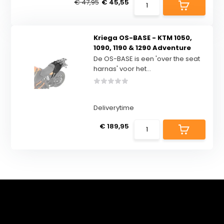
€ 47,95
€ 45,55
Kriega OS-BASE - KTM 1050,
1090, 1190 & 1290 Adventure
De OS-BASE is een 'over the seat
harnas' voor het...
Deliverytime
€ 189,95