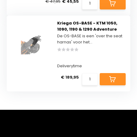
€ 47,95
€ 45,55
Kriega OS-BASE - KTM 1050,
1090, 1190 & 1290 Adventure
De OS-BASE is een 'over the seat
harnas' voor het...
Deliverytime
€ 189,95