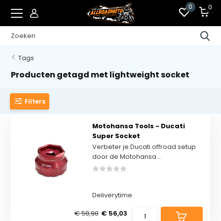
0
0
Tags
Producten getagd met lightweight socket
Filters
Motohansa Tools - Ducati
Super Socket
Verbeter je Ducati offroad setup
door de Motohansa...
Deliverytime
€ 58,98
€ 56,03