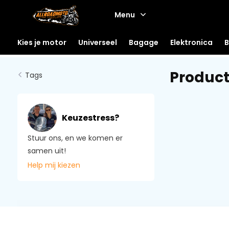
Menu
Kies je motor
Universeel
Bagage
Elektronica
B
Product
Tags
Keuzestress?
Stuur ons, en we komen er
samen uit!
Help mij kiezen