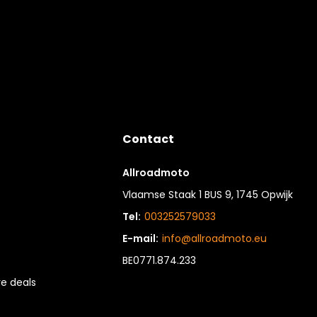
Contact
Allroadmoto
Vlaamse Staak 1 BUS 9, 1745 Opwijk
Tel:
003252579033
E-mail:
info@allroadmoto.eu
BE0771.874.233
e deals