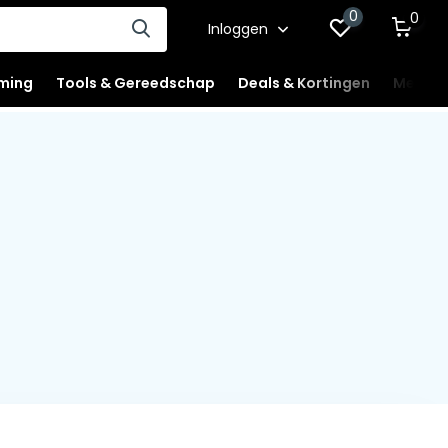
0
0
Inloggen
ming
Tools & Gereedschap
Deals & Kortingen
Mercha