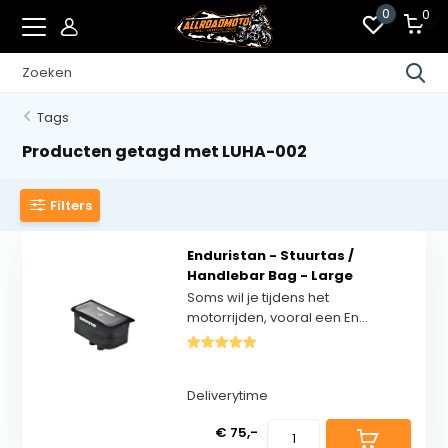
0
0
Tags
Producten getagd met LUHA-002
Filters
Enduristan - Stuurtas /
Handlebar Bag - Large
Soms wil je tijdens het
motorrijden, vooral een En...
Deliverytime
€ 75,-