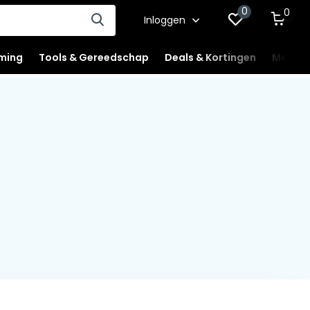
0
0
Inloggen
ming
Tools & Gereedschap
Deals & Kortingen
Mercha