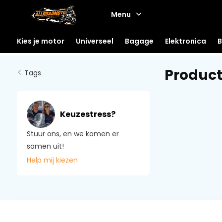
Menu
Kies je motor
Universeel
Bagage
Elektronica
B
Product
Tags
Keuzestress?
Stuur ons, en we komen er
samen uit!
Help mij kiezen