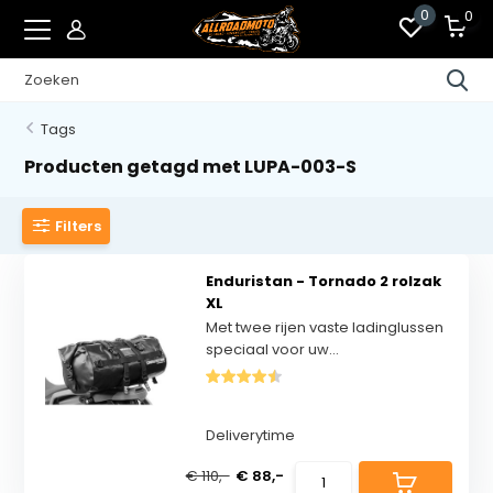
0
0
Tags
Producten getagd met LUPA-003-S
Filters
Enduristan - Tornado 2 rolzak
XL
Met twee rijen vaste ladinglussen
speciaal voor uw...
Deliverytime
€ 110,-
€ 88,-