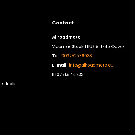
Contact
Allroadmoto
Vlaamse Staak 1 BUS 9, 1745 Opwijk
Tel:
003252579033
E-mail:
info@allroadmoto.eu
BE0771.874.233
e deals