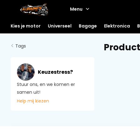
Menu
Kies je motor
Universeel
Bagage
Elektronica
B
Produc
Tags
Keuzestress?
Stuur ons, en we komen er
samen uit!
Help mij kiezen