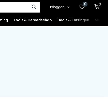
0
0
Inloggen
ming
Tools & Gereedschap
Deals & Kortingen
Mercha