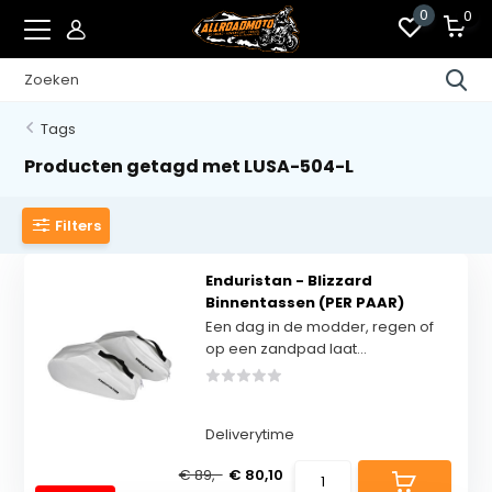
0
0
Tags
Producten getagd met LUSA-504-L
Filters
Enduristan - Blizzard
Binnentassen (PER PAAR)
Een dag in de modder, regen of
op een zandpad laat...
Deliverytime
€ 89,-
€ 80,10