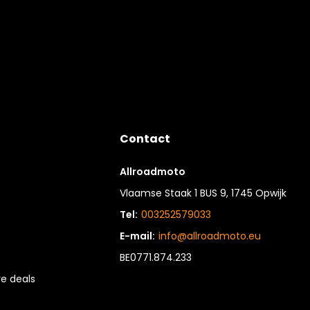
Contact
Allroadmoto
Vlaamse Staak 1 BUS 9, 1745 Opwijk
Tel:
003252579033
E-mail:
info@allroadmoto.eu
BE0771.874.233
e deals