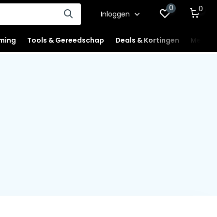
0
0
Inloggen
ming
Tools & Gereedschap
Deals & Kortingen
Mercha