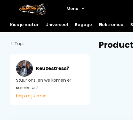
Menu
Kies je motor
Universeel
Bagage
Elektronica
B
Produc
Tags
Keuzestress?
Stuur ons, en we komen er
samen uit!
Help mij kiezen