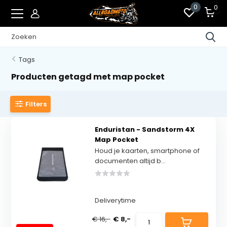
0
0
Tags
Producten getagd met map pocket
Filters
Enduristan - Sandstorm 4X
Map Pocket
Houd je kaarten, smartphone of
documenten altijd b...
Deliverytime
€ 16,-
€ 8,-