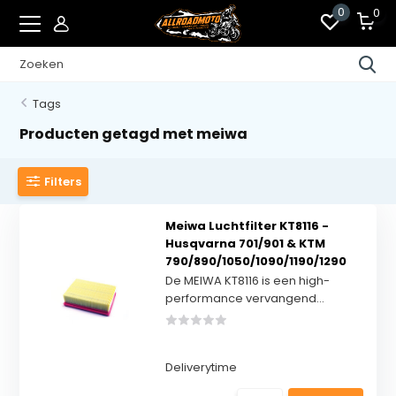
0
0
Tags
Producten getagd met meiwa
Filters
Meiwa Luchtfilter KT8116 -
Husqvarna 701/901 & KTM
790/890/1050/1090/1190/1290
De MEIWA KT8116 is een high-
performance vervangend...
Deliverytime