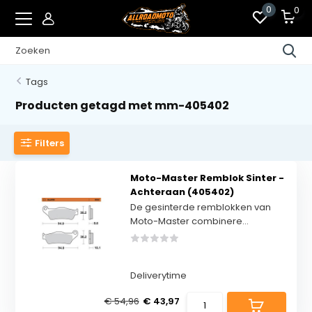
0
0
Tags
Producten getagd met mm-405402
Filters
Moto-Master Remblok Sinter -
Achteraan (405402)
De gesinterde remblokken van
Moto-Master combinere...
Deliverytime
€ 54,96
€ 43,97