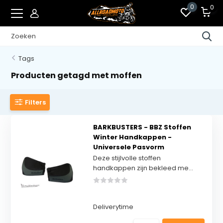
0
0
Tags
Producten getagd met moffen
Filters
BARKBUSTERS - BBZ Stoffen
Winter Handkappen -
Universele Pasvorm
Deze stijlvolle stoffen
handkappen zijn bekleed me...
Deliverytime