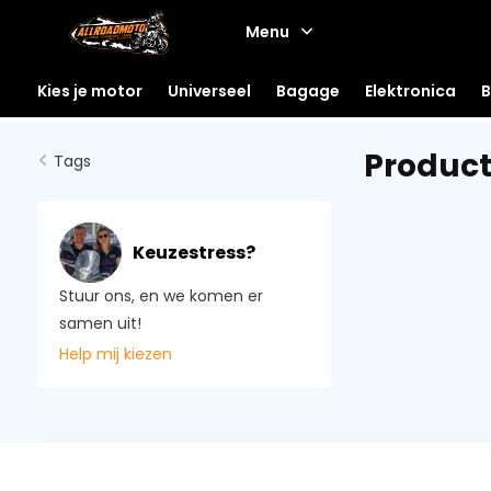
Menu
Kies je motor
Universeel
Bagage
Elektronica
B
Produc
Tags
Keuzestress?
Stuur ons, en we komen er
samen uit!
Help mij kiezen