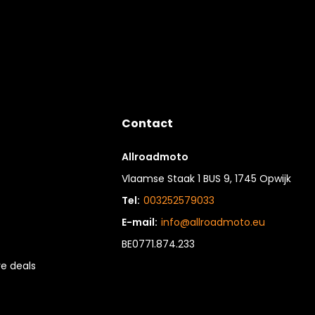
Contact
Allroadmoto
Vlaamse Staak 1 BUS 9, 1745 Opwijk
Tel:
003252579033
E-mail:
info@allroadmoto.eu
BE0771.874.233
e deals