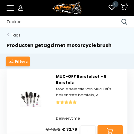
0
0
Tags
Producten getagd met motorcycle brush
Filters
MUC-OFF Borstelset - 5
Borstels
Mooie selectie van Muc Off's
bekendste borstels, v...
Deliverytime
€ 43,72
€ 32,79