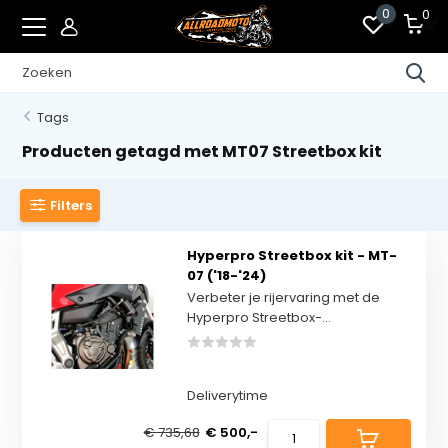
0
0
Tags
Producten getagd met MT07 Streetbox kit
Filters
Hyperpro Streetbox kit - MT-
07 ('18-'24)
Verbeter je rijervaring met de
Hyperpro Streetbox-...
Deliverytime
€ 735,68
€ 500,-