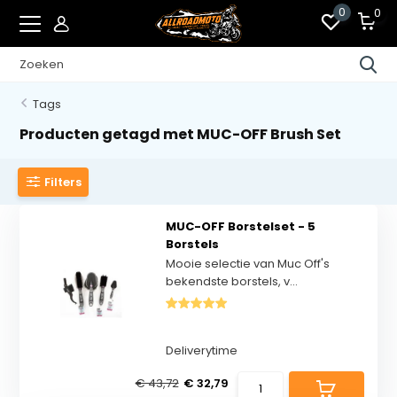
0
0
Tags
Producten getagd met MUC-OFF Brush Set
Filters
MUC-OFF Borstelset - 5
Borstels
Mooie selectie van Muc Off's
bekendste borstels, v...
Deliverytime
€ 43,72
€ 32,79