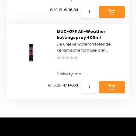
€ 18,15
€ 16,33
MUC-OFF All-Weather
kettingspray 400ml
De unieke waterafstotende,
keramische formule drin...
Deliverytime
€ 16,26
€ 14,63