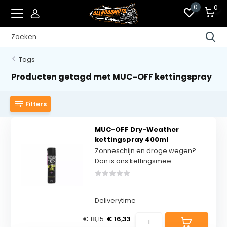
0
0
Tags
Producten getagd met MUC-OFF kettingspray
Filters
MUC-OFF Dry-Weather
kettingspray 400ml
Zonneschijn en droge wegen?
Dan is ons kettingsmee...
Deliverytime
€ 18,15
€ 16,33