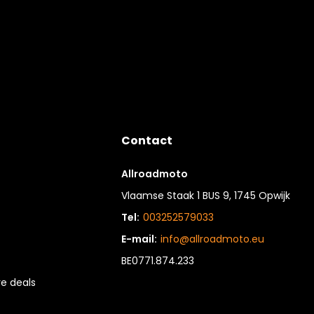
Contact
Allroadmoto
Vlaamse Staak 1 BUS 9, 1745 Opwijk
Tel:
003252579033
E-mail:
info@allroadmoto.eu
BE0771.874.233
e deals