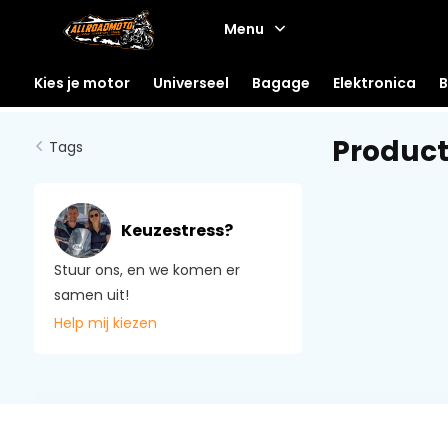
Menu
Kies je motor
Universeel
Bagage
Elektronica
B
Product
Tags
Keuzestress?
Stuur ons, en we komen er
samen uit!
Help mij kiezen