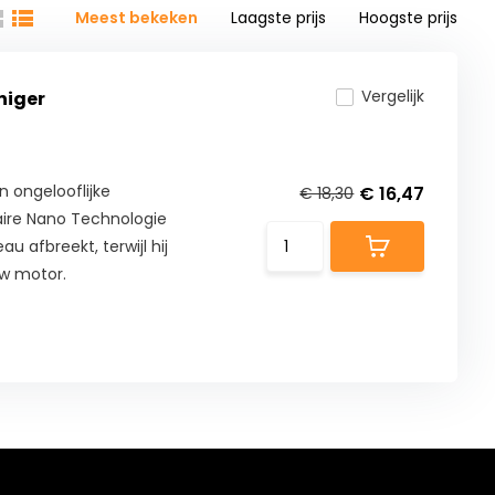
Meest bekeken
Laagste prijs
Hoogste prijs
Vergelijk
niger
n ongelooflijke
€ 16,47
€ 18,30
naire Nano Technologie
u afbreekt, terwijl hij
uw motor.