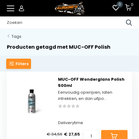
0
0
Tags
Producten getagd met MUC-OFF Polish
Filters
MUC-OFF Wonderglans Polish
500ml
Eenvoudig opwrijven, laten
intrekken, en dan uitpo...
Deliverytime
€ 34,56
€ 27,65