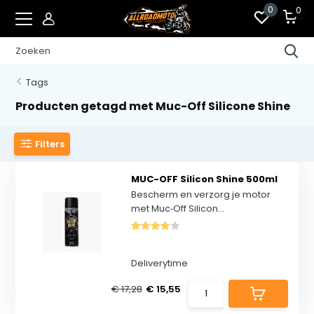
0
0
Tags
Producten getagd met Muc-Off Silicone Shine
Filters
MUC-OFF Silicon Shine 500ml
Bescherm en verzorg je motor
met Muc‑Off Silicon...
Deliverytime
€ 17,28
€ 15,55