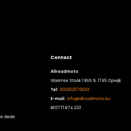
Contact
Allroadmoto
Vlaamse Staak 1 BUS 9, 1745 Opwijk
Tel:
003252579033
E-mail:
info@allroadmoto.eu
BE0771.874.233
e deals