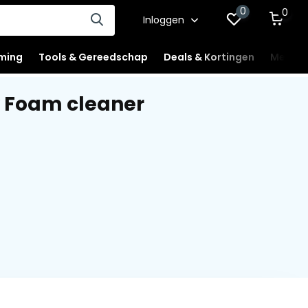
0
0
Inloggen
ming
Tools & Gereedschap
Deals & Kortingen
Mercha
 Foam cleaner