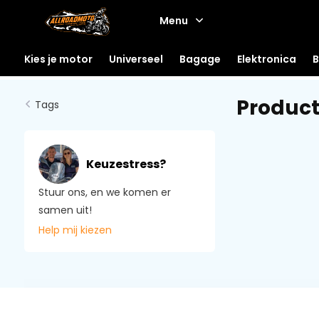
Menu
Kies je motor
Universeel
Bagage
Elektronica
B
Produc
Tags
Keuzestress?
Stuur ons, en we komen er
samen uit!
Help mij kiezen