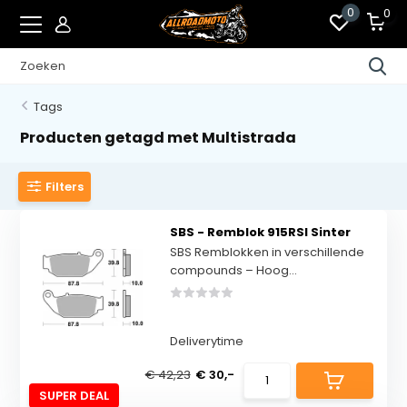
0
0
Tags
Producten getagd met Multistrada
Filters
SBS - Remblok 915RSI Sinter
SBS Remblokken in verschillende
compounds – Hoog...
Deliverytime
€ 42,23
€ 30,-
SUPER DEAL