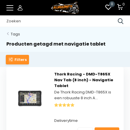
0
0
Tags
Producten getagd met navigatie tablet
Filters
Thork Racing - DMD-T865X
Nav Tab (8 inch) - Navigatie
Tablet
De Thork Racing DMD-T865X is
een robuuste 8 inch A...
Deliverytime