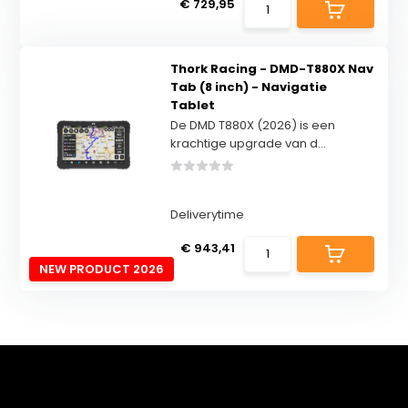
€ 729,95
Thork Racing - DMD-T880X Nav
Tab (8 inch) - Navigatie
Tablet
De DMD T880X (2026) is een
krachtige upgrade van d...
Deliverytime
€ 943,41
NEW PRODUCT 2026