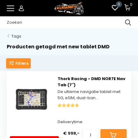
0
0
Tags
Producten getagd met new tablet DMD
Filters
Thork Racing - DMD NOR7E Nav
Tab (7″)
De ultieme navigatie tablet met
5G, eSIM, dual-ban...
Deliverytime
€ 998,-