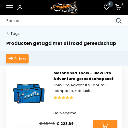
0
0
Tags
Producten getagd met offroad gereedschap
Filters
Motohansa Tools – BMW Pro
Adventure gereedschapsset
BMW Pro Adventure Tool Roll –
compacte, robuuste...
Deliverytime
€ 254,10
€ 228,69