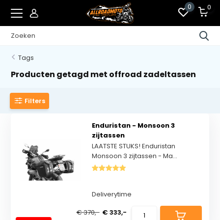
0
0
Tags
Producten getagd met offroad zadeltassen
Filters
Enduristan - Monsoon 3
zijtassen
LAATSTE STUKS! Enduristan
Monsoon 3 zijtassen - Ma...
Deliverytime
€ 370,-
€ 333,-