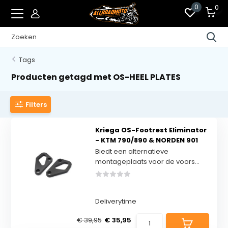
0
0
Tags
Producten getagd met OS-HEEL PLATES
Filters
Kriega OS-Footrest Eliminator
- KTM 790/890 & NORDEN 901
Biedt een alternatieve
montageplaats voor de voors...
Deliverytime
€ 39,95
€ 35,95