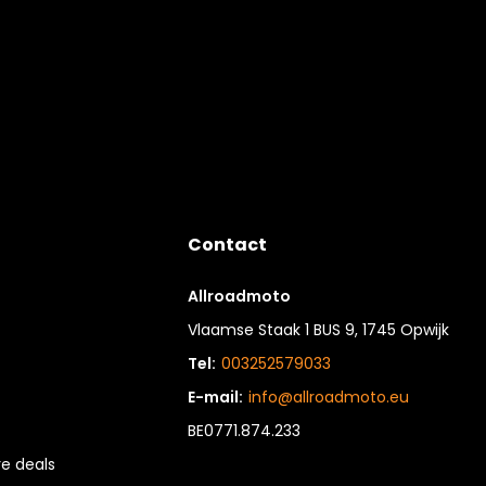
Contact
Allroadmoto
Vlaamse Staak 1 BUS 9, 1745 Opwijk
Tel:
003252579033
E-mail:
info@allroadmoto.eu
BE0771.874.233
e deals