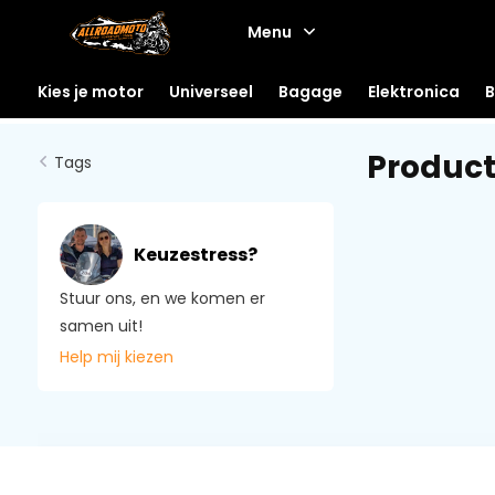
Menu
Kies je motor
Universeel
Bagage
Elektronica
B
Produc
Tags
Keuzestress?
Stuur ons, en we komen er
samen uit!
Help mij kiezen