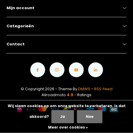
Mijn account
Categorieën
Contact
© Copyright 2026 - Theme By
DMWS
-
RSS-feed
Allroadmoto
4.9
- Ratings
Wij slaan cookies op om onze website te verbeteren. Is dat
akkoord?
Ja
Nee
Meer over cookies »