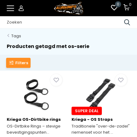
0
0
Tags
Producten getagd met os-serie
Filters
SUPER DEAL
Kriega OS-Dirtbike rings
Kriega - OS Straps
OS-Dirtbike Rings – stevige
Traditionele "over-de-zadel"
bevestigingspunten...
riemenset voor het ...