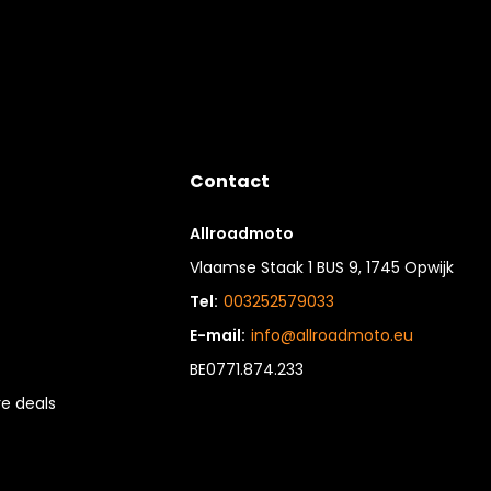
Contact
Allroadmoto
Vlaamse Staak 1 BUS 9, 1745 Opwijk
Tel:
003252579033
E-mail:
info@allroadmoto.eu
BE0771.874.233
e deals