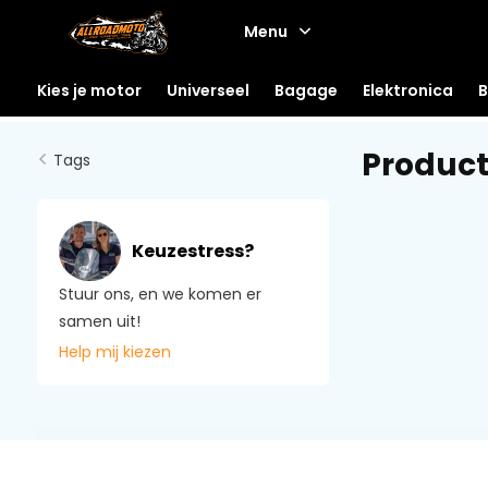
Menu
Kies je motor
Universeel
Bagage
Elektronica
B
Product
Tags
Keuzestress?
Stuur ons, en we komen er
samen uit!
Help mij kiezen