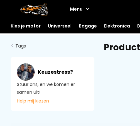
Menu
Kies je motor
Universeel
Bagage
Elektronica
B
Product
Tags
Keuzestress?
Stuur ons, en we komen er
samen uit!
Help mij kiezen