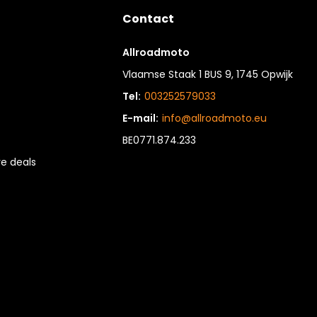
Contact
Allroadmoto
Vlaamse Staak 1 BUS 9, 1745 Opwijk
Tel:
003252579033
E-mail:
info@allroadmoto.eu
BE0771.874.233
e deals