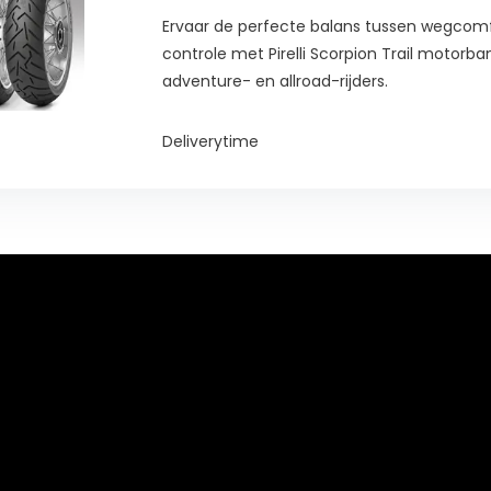
Ervaar de perfecte balans tussen wegcomf
controle met Pirelli Scorpion Trail motorba
adventure- en allroad-rijders.
Deliverytime