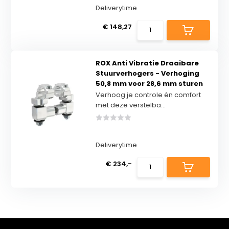
Deliverytime
€ 148,27
ROX Anti Vibratie Draaibare
Stuurverhogers - Verhoging
50,8 mm voor 28,6 mm sturen
Verhoog je controle én comfort
met deze verstelba...
Deliverytime
€ 234,-