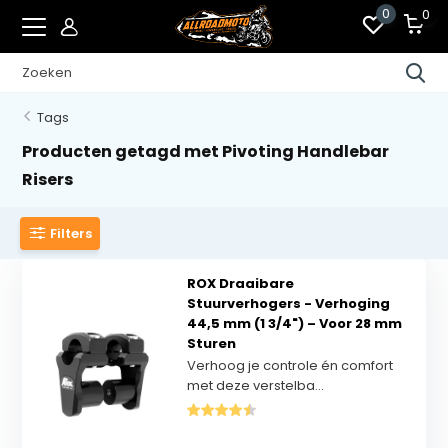
0
0
Tags
Producten getagd met Pivoting Handlebar
Risers
Filters
ROX Draaibare
Stuurverhogers - Verhoging
44,5 mm (1 3/4") – Voor 28 mm
Sturen
Verhoog je controle én comfort
met deze verstelba...