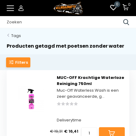
0
0
Tags
Producten getagd met poetsen zonder water
Filters
MUC-OFF Krachtige Waterloze
Reiniging 750ml
Muc-Off Waterless Wash is een
zeer geavanceerde, g...
Deliverytime
€ 19,31
€ 16,41