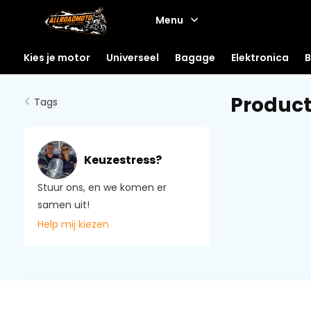
Menu
Kies je motor
Universeel
Bagage
Elektronica
B
Product
Tags
Keuzestress?
Stuur ons, en we komen er
samen uit!
Help mij kiezen