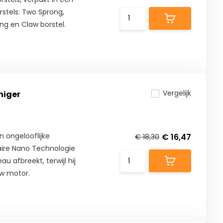
rstels: Two Sprong,
ng en Claw borstel.
Vergelijk
niger
n ongelooflijke
€ 16,47
€ 18,30
naire Nano Technologie
u afbreekt, terwijl hij
uw motor.