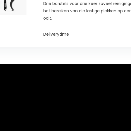
Drie borstels voor drie keer zoveel reinigi
het bereiken van die lastige plekken op een
ooit.
Deliverytime