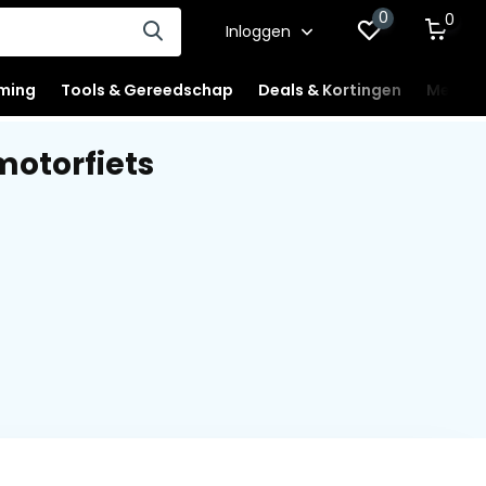
0
0
Inloggen
ming
Tools & Gereedschap
Deals & Kortingen
Mercha
otorfiets