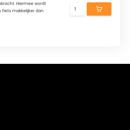
ngskracht. Hiermee wordt
 fiets makkelijker dan