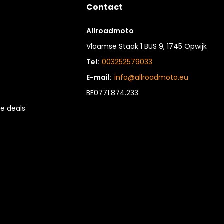
Contact
Allroadmoto
Vlaamse Staak 1 BUS 9, 1745 Opwijk
Tel:
003252579033
E-mail:
info@allroadmoto.eu
BE0771.874.233
e deals