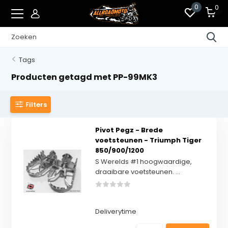
0
0
Tags
Producten getagd met PP-99MK3
Filters
Pivot Pegz - Brede
voetsteunen - Triumph Tiger
850/900/1200
S Werelds #1 hoogwaardige,
draaibare voetsteunen. ...
Deliverytime