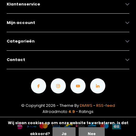
Klantenservice
Mijn account
Categorieën
Contact
© Copyright 2026 - Theme By
DMWS
-
RSS-feed
Allroadmoto
4.9
- Ratings
Wij slaan cookies op om onze website te verbeteren. Is dat
akkoord?
Ja
Nee