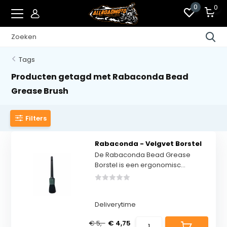
0
0
Tags
Producten getagd met Rabaconda Bead
Grease Brush
Filters
Rabaconda - Velgvet Borstel
De Rabaconda Bead Grease
Borstel is een ergonomisc...
Deliverytime
€ 5,-
€ 4,75