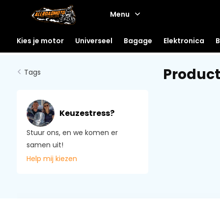
Menu
Kies je motor
Universeel
Bagage
Elektronica
B
Produc
Tags
Keuzestress?
Stuur ons, en we komen er
samen uit!
Help mij kiezen