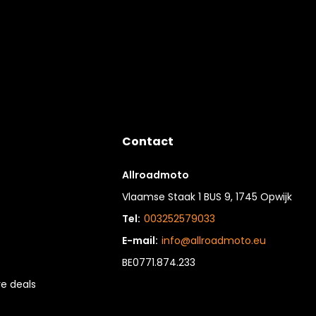
Contact
Allroadmoto
Vlaamse Staak 1 BUS 9, 1745 Opwijk
Tel:
003252579033
E-mail:
info@allroadmoto.eu
BE0771.874.233
e deals