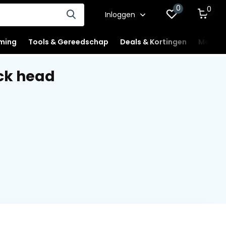
0
0
Inloggen
ming
Tools & Gereedschap
Deals & Kortingen
Mercha
ck head