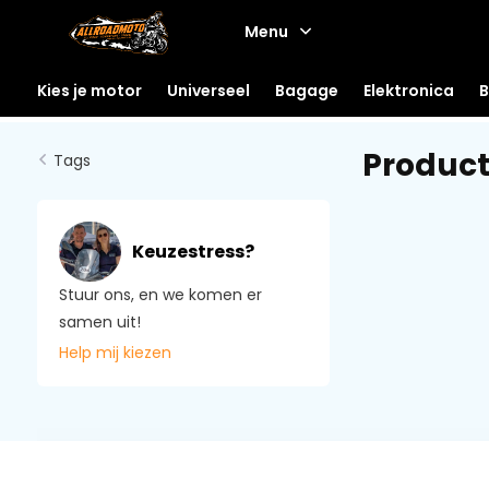
Menu
Kies je motor
Universeel
Bagage
Elektronica
B
Product
Tags
Keuzestress?
Stuur ons, en we komen er
samen uit!
Help mij kiezen