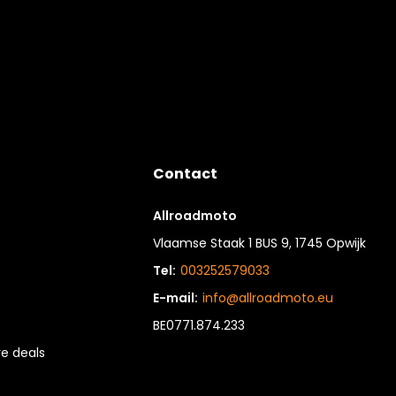
Contact
Allroadmoto
Vlaamse Staak 1 BUS 9, 1745 Opwijk
Tel:
003252579033
E-mail:
info@allroadmoto.eu
BE0771.874.233
e deals