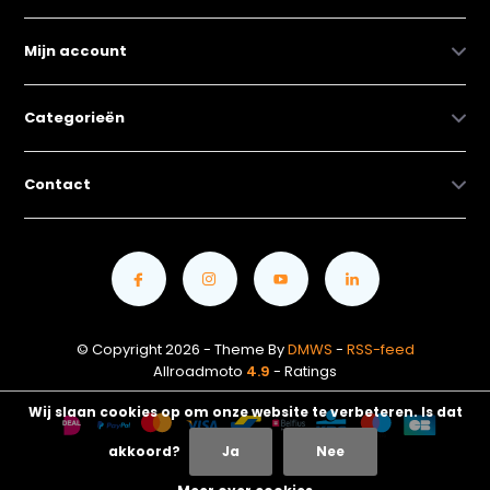
Mijn account
Categorieën
Contact
© Copyright 2026 - Theme By
DMWS
-
RSS-feed
Allroadmoto
4.9
- Ratings
Wij slaan cookies op om onze website te verbeteren. Is dat
akkoord?
Ja
Nee