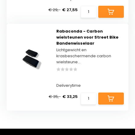
€ 29,-
€ 27,55
Rabaconda - Carbon
wielsteunen voor Street Bike
Bandenwisselaar
Lichtgewicht en
krasbeschermende carbon
wielsteune...
Deliverytime
€ 35,-
€ 33,25