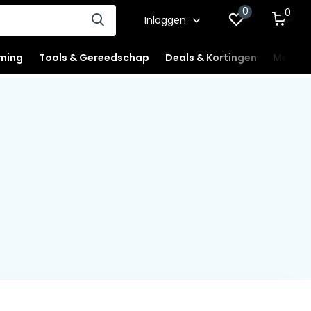
0
0
Inloggen
ming
Tools & Gereedschap
Deals & Kortingen
Mercha