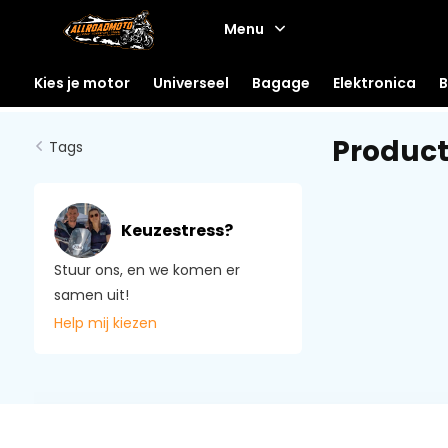
Menu
Kies je motor
Universeel
Bagage
Elektronica
B
Produc
Tags
Keuzestress?
Stuur ons, en we komen er
samen uit!
Help mij kiezen