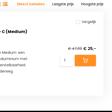
Meest bekeken
Laagste prijs
Hoogste prijs
Vergelijk
- C (Medium)
€ 25,-
€ 47,09
e Medium: een
t aluminium met
rstelbaarheid.
nderweg.