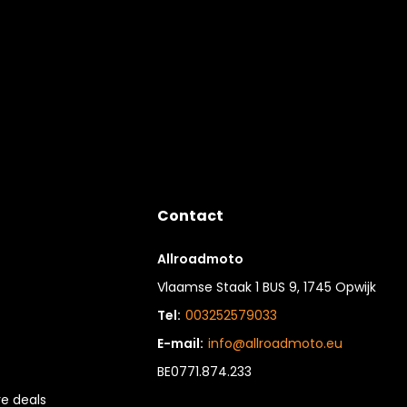
Contact
Allroadmoto
Vlaamse Staak 1 BUS 9, 1745 Opwijk
Tel:
003252579033
E-mail:
info@allroadmoto.eu
BE0771.874.233
e deals