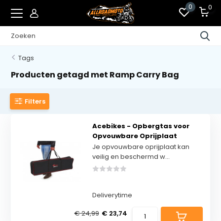
0
0
Tags
Producten getagd met Ramp Carry Bag
Filters
Acebikes - Opbergtas voor
Opvouwbare Oprijplaat
Je opvouwbare oprijplaat kan
veilig en beschermd w...
Deliverytime
€ 24,99
€ 23,74