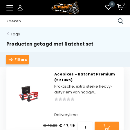
0
0
Tags
Producten getagd met Ratchet set
Filters
Acebikes - Ratchet Premium
(2 stuks)
Praktische, extra sterke heavy-
duty riem van hoogw...
Deliverytime
€ 49,99
€ 47,49