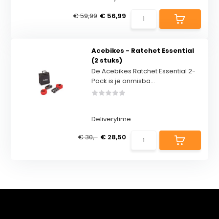
€ 59,99
€ 56,99
Acebikes - Ratchet Essential
(2 stuks)
De Acebikes Ratchet Essential 2-
Pack is je onmisba...
Deliverytime
€ 30,-
€ 28,50