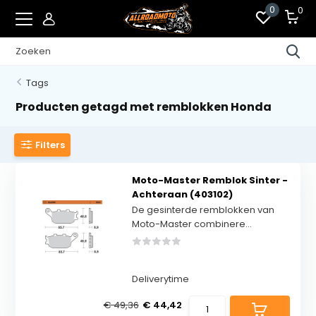
0
0
Tags
Producten getagd met remblokken Honda
Filters
Moto-Master Remblok Sinter -
Achteraan (403102)
De gesinterde remblokken van
Moto-Master combinere...
Deliverytime
€ 49,36
€ 44,42